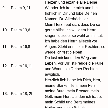
Herzen und erzähle alle Deine
9.
Psalm 9, 1f
Wunder. Ich freue mich und bin
fröhlich in Dir und lobe Deinen
Namen, Du Allerhöchster.
Mein Herz freut sich, dass Du so
10.
Psalm 13,6
gerne hilfst. Ich will dem Herrn
singen, dass er so wohl an mir tut.
Ich habe den Herrn allezeit vor
11.
Psalm 16,8
Augen. Steht er mir zur Rechten, so
werde ich fest bleiben
Du tust mir kund den Weg zum
Leben. Vor Dir ist Freude die Fülle
12.
Psalm 16,11
und Wonne zu Deiner Rechten
ewiglich.
Herzlich lieb habe ich Dich, Herr,
meine Stärke! Herr, mein Fels,
meine Burg, mein Erretter; mein
13.
Psalm 18, 2f
Gott, mein Hort, auf den ich traue,
mein Schild und Berg meines
Heiles und mein Schutz!