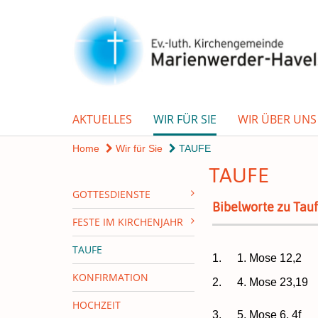
AKTUELLES
WIR FÜR SIE
WIR ÜBER UNS
Home
Wir für Sie
TAUFE
TAUFE
GOTTESDIENSTE
Bibelworte zu Tau
FESTE IM KIRCHENJAHR
TAUFE
1.
1. Mose 12,2
KONFIRMATION
2.
4. Mose 23,19
HOCHZEIT
3.
5. Mose 6, 4f