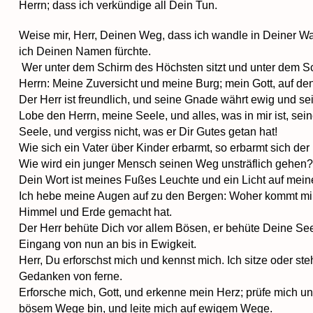
Herrn; dass ich verkündige all Dein Tun.
Weise mir, Herr, Deinen Weg, dass ich wandle in Deiner Wa
ich Deinen Namen fürchte.
Wer unter dem Schirm des Höchsten sitzt und unter dem Sch
Herrn: Meine Zuversicht und meine Burg; mein Gott, auf den
Der Herr ist freundlich, und seine Gnade währt ewig und sei
Lobe den Herrn, meine Seele, und alles, was in mir ist, se
Seele, und vergiss nicht, was er Dir Gutes getan hat!
Wie sich ein Vater über Kinder erbarmt, so erbarmt sich der 
Wie wird ein junger Mensch seinen Weg unsträflich gehen?
Dein Wort ist meines Fußes Leuchte und ein Licht auf me
Ich hebe meine Augen auf zu den Bergen: Woher kommt mir
Himmel und Erde gemacht hat.
Der Herr behüte Dich vor allem Bösen, er behüte Deine Se
Eingang von nun an bis in Ewigkeit.
Herr, Du erforschst mich und kennst mich. Ich sitze oder st
Gedanken von ferne.
Erforsche mich, Gott, und erkenne mein Herz; prüfe mich un
bösem Wege bin, und leite mich auf ewigem Wege.