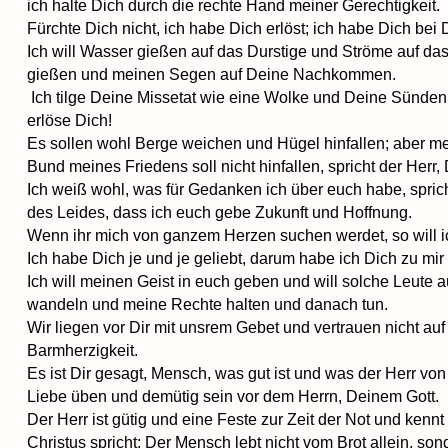
ich halte Dich durch die rechte Hand meiner Gerechtigkeit.
Fürchte Dich nicht, ich habe Dich erlöst; ich habe Dich be
Ich will Wasser gießen auf das Durstige und Ströme auf das
gießen und meinen Segen auf Deine Nachkommen.
Ich tilge Deine Missetat wie eine Wolke und Deine Sünden 
erlöse Dich!
Es sollen wohl Berge weichen und Hügel hinfallen; aber me
Bund meines Friedens soll nicht hinfallen, spricht der Herr
Ich weiß wohl, was für Gedanken ich über euch habe, spric
des Leides, dass ich euch gebe Zukunft und Hoffnung.
Wenn ihr mich von ganzem Herzen suchen werdet, so will i
Ich habe Dich je und je geliebt, darum habe ich Dich zu mi
Ich will meinen Geist in euch geben und will solche Leute
wandeln und meine Rechte halten und danach tun.
Wir liegen vor Dir mit unsrem Gebet und vertrauen nicht au
Barmherzigkeit.
Es ist Dir gesagt, Mensch, was gut ist und was der Herr von 
Liebe üben und demütig sein vor dem Herrn, Deinem Gott.
Der Herr ist gütig und eine Feste zur Zeit der Not und kennt 
Christus spricht: Der Mensch lebt nicht vom Brot allein, 