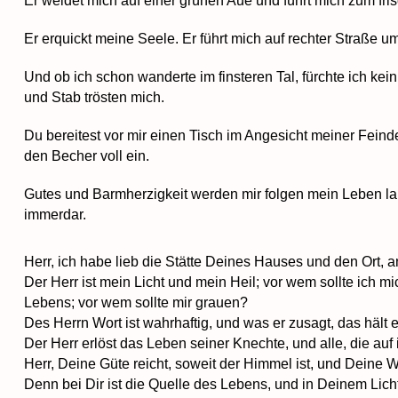
Er weidet mich auf einer grünen Aue und führt mich zum fri
Er erquickt meine Seele. Er führt mich auf rechter Straße 
Und ob ich schon wanderte im finsteren Tal, fürchte ich kei
und Stab trösten mich.
Du bereitest vor mir einen Tisch im Angesicht meiner Feind
den Becher voll ein.
Gutes und Barmherzigkeit werden mir folgen mein Leben la
immerdar.
Herr, ich habe lieb die Stätte Deines Hauses und den Ort,
Der Herr ist mein Licht und mein Heil; vor wem sollte ich mi
Lebens; vor wem sollte mir grauen?
Des Herrn Wort ist wahrhaftig, und was er zusagt, das hält 
Der Herr erlöst das Leben seiner Knechte, und alle, die auf
Herr, Deine Güte reicht, soweit der Himmel ist, und Deine 
Denn bei Dir ist die Quelle des Lebens, und in Deinem Lich