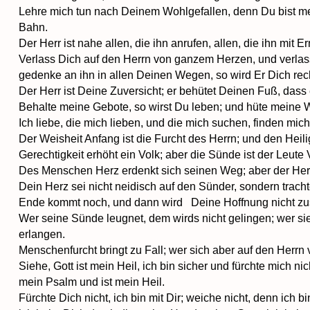
Lehre mich tun nach Deinem Wohlgefallen, denn Du bist mei
Bahn.
Der Herr ist nahe allen, die ihn anrufen, allen, die ihn mit E
Verlass Dich auf den Herrn von ganzem Herzen, und verlas
gedenke an ihn in allen Deinen Wegen, so wird Er Dich rec
Der Herr ist Deine Zuversicht; er behütet Deinen Fuß, dass
Behalte meine Gebote, so wirst Du leben; und hüte meine 
Ich liebe, die mich lieben, und die mich suchen, finden mic
Der Weisheit Anfang ist die Furcht des Herrn; und den Heil
Gerechtigkeit erhöht ein Volk; aber die Sünde ist der Leute
Des Menschen Herz erdenkt sich seinen Weg; aber der Herr a
Dein Herz sei nicht neidisch auf den Sünder, sondern trach
f
Ende kommt noch, und dann wird Deine Hoffnung nicht z
Wer seine Sünde leugnet, dem wirds nicht gelingen; wer sie
erlangen.
Menschenfurcht bringt zu Fall; wer sich aber auf den Herrn v
Siehe, Gott ist mein Heil, ich bin sicher und fürchte mich nic
mein Psalm und ist mein Heil.
Fürchte Dich nicht, ich bin mit Dir; weiche nicht, denn ich bi