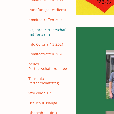
Rundfunkgottesdienst
Komiteetreffen 2020
50 Jahre Partnerschaft
mit Tansania
Info Corona 4.3.2021
Komiteetreffen 2020
neues
Partnerschaftskomitee
Tansania
Partnerschaftstag
Workshop TPC
Besuch Kissanga
Übergabe Pikipiki