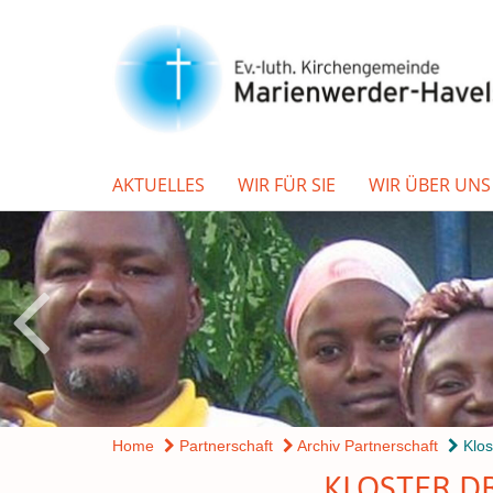
AKTUELLES
WIR FÜR SIE
WIR ÜBER UNS
Home
Partnerschaft
Archiv Partnerschaft
Klos
KLOSTER D