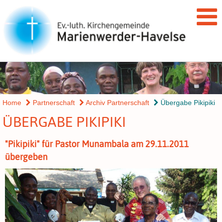
Home
Partnerschaft
Archiv Partnerschaft
Übergabe Pikipiki
ÜBERGABE PIKIPIKI
"Pikipiki" für Pastor Munambala am 29.11.2011
übergeben