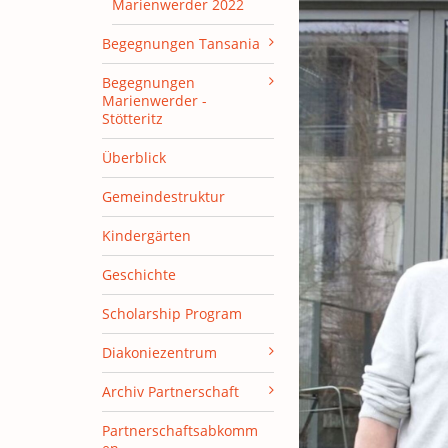
Marienwerder 2022
Begegnungen Tansania
Begegnungen
Marienwerder -
Stötteritz
Überblick
Gemeindestruktur
Kindergärten
Geschichte
Scholarship Program
Diakoniezentrum
Archiv Partnerschaft
Partnerschaftsabkomm