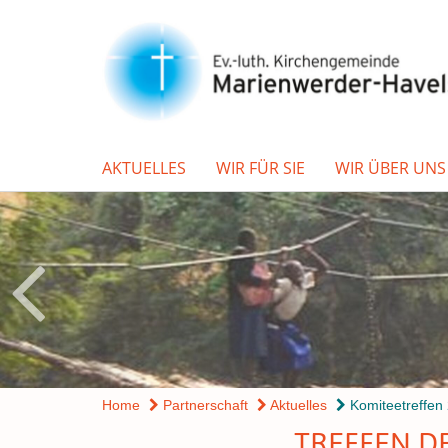
AKTUELLES
WIR FÜR SIE
WIR ÜBER UNS
Home
Partnerschaft
Aktuelles
Komiteetreffen
TREFFEN D