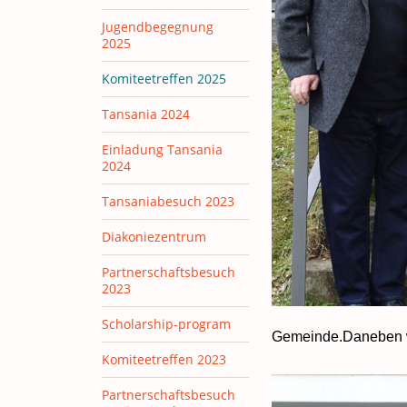
Jugendbegegnung
2025
Komiteetreffen 2025
Tansania 2024
Einladung Tansania
2024
Tansaniabesuch 2023
Diakoniezentrum
Partnerschaftsbesuch
2023
Scholarship-program
Gemeinde.Daneben wa
Komiteetreffen 2023
Partnerschaftsbesuch