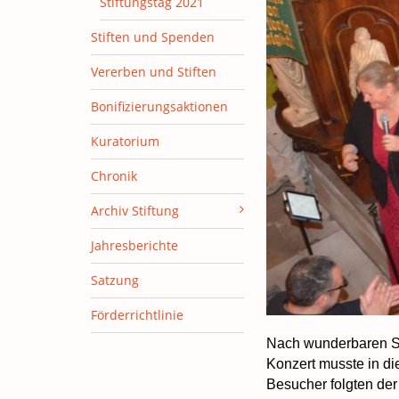
Stiftungstag 2021
Stiften und Spenden
Vererben und Stiften
Bonifizierungsaktionen
Kuratorium
Chronik
Archiv Stiftung
Jahresberichte
Satzung
Förderrichtlinie
Nach wunderbaren S
Konzert musste in di
Besucher folgten der 