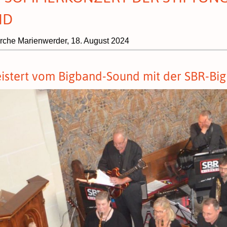
ND
irche Marienwerder,
18. August 2024
istert vom Bigband-Sound mit der SBR-Big