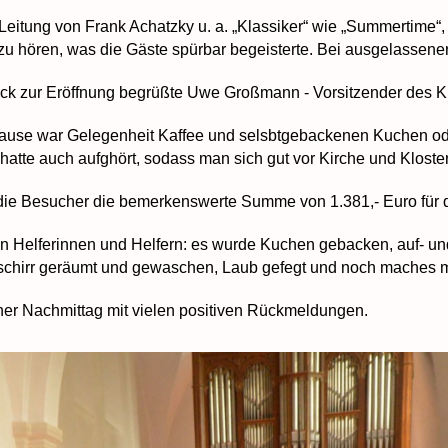
Leitung von Frank Achatzky u. a. „Klassiker“ wie „Summertime“, 
zu hören, was die Gäste spürbar begeisterte. Bei ausgelassene
k zur Eröffnung begrüßte Uwe Großmann - Vorsitzender des Kur
Pause war Gelegenheit Kaffee und selsbtgebackenen Kuchen od
atte auch aufghört, sodass man sich gut vor Kirche und Kloster
e Besucher die bemerkenswerte Summe von 1.381,- Euro für di
en Helferinnen und Helfern: es wurde Kuchen gebacken, auf- u
eschirr geräumt und gewaschen, Laub gefegt und noch maches m
ner Nachmittag mit vielen positiven Rückmeldungen.