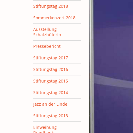
Stiftungstag 2018
Sommerkonzert 2018
Ausstellung
Schatzhüterin
Pressebericht
Stiftungstag 2017
Stiftungstag 2016
Stiftungstag 2015
Stiftungstag 2014
Jazz an der Linde
Stiftungstag 2013
Einweihung
Rundbank