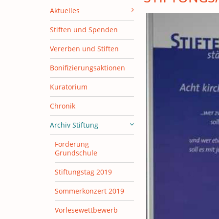
Aktuelles
Stiften und Spenden
Vererben und Stiften
Bonifizierungsaktionen
Kuratorium
Chronik
Archiv Stiftung
Förderung
Grundschule
Stiftungstag 2019
Sommerkonzert 2019
Vorlesewettbewerb