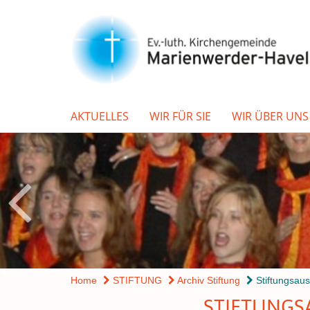
AKTUELLES
WIR FÜR SIE
WIR ÜBER UNS
Home
STIFTUNG
Archiv Stiftung
Stiftungsaus
STIFTUNGSA