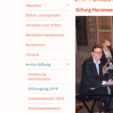
Aktuelles
Stiftung Marienwer
Stiften und Spenden
Vererben und Stiften
Bonifizierungsaktionen
Kuratorium
Chronik
Archiv Stiftung
Förderung
Grundschule
Stiftungstag 2019
Sommerkonzert 2019
Vorlesewettbewerb