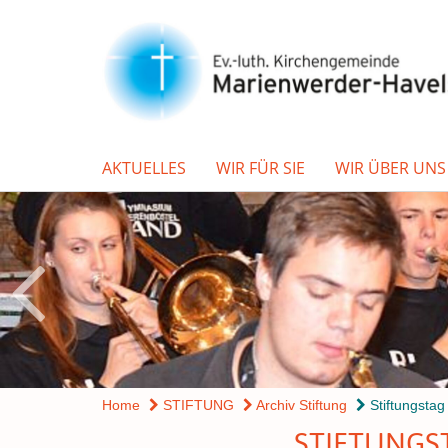
AKTUELLES
WIR FÜR SIE
WIR ÜBER UNS
Home
STIFTUNG
Archiv Stiftung
Stiftungstag
STIFTUNGS