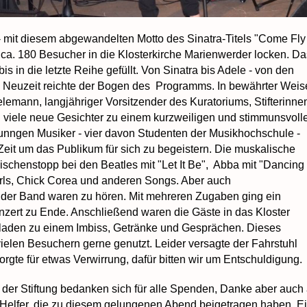
 mit diesem abgewandelten Motto des Sinatra-Titels "Come Fly
 ca. 180 Besucher in die Klosterkirche Marienwerder locken. Da
bis in die letzte Reihe gefüllt. Von Sinatra bis Adele - von den
e Neuzeit reichte der Bogen des Programms. In bewährter Weis
lemann, langjähriger Vorsitzender des Kuratoriums, Stifterinne
ch viele neue Gesichter zu einem kurzweiligen und stimmunsvoll
unngen Musiker - vier davon Studenten der Musikhochschule -
Zeit um das Publikum für sich zu begeistern. Die muskalische
schenstopp bei den Beatles mit "Let It Be", Abba mit "Dancing
rls, Chick Corea und anderen Songs. Aber auch
der Band waren zu hören. Mit mehreren Zugaben ging ein
zert zu Ende. Anschließend waren die Gäste in das Kloster
laden zu einem Imbiss, Getränke und Gesprächen. Dieses
elen Besuchern gerne genutzt. Leider versagte der Fahrstuhl
orgte für etwas Verwirrung, dafür bitten wir um Entschuldigung.
 der Stiftung bedanken sich für alle Spenden, Danke aber auch
 Helfer, die zu diesem gelungenen Abend beigetragen haben. E