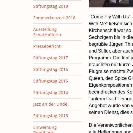
Stiftungstag 2018
"Come Fly With Us" -
Sommerkonzert 2018
With Me" ließen sich
Ausstellung
Kirchenschiff war so 
Schatzhüterin
Sechzigern bis in di
begrüßte Jürgen Thie
Pressebericht
und Stifter, aber au
Stiftungstag 2017
Programm. Die fünf j
brauchten nur kurze 
Stiftungstag 2016
Flugreise machte Zwi
Queen, den Spice Gi
Stiftungstag 2015
Eigenkompositionen 
beeindruckendes Kon
Stiftungstag 2014
"unterm Dach" einge
Jazz an der Linde
Angebot wurde von vi
seinen Dienst, dies s
Stiftungstag 2013
Die Verantwortlichen
Einweihung
alle Helferinnen und
Rundbank