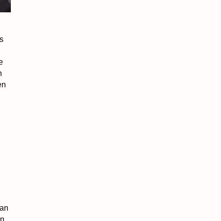
s
e
n
en
 an
in