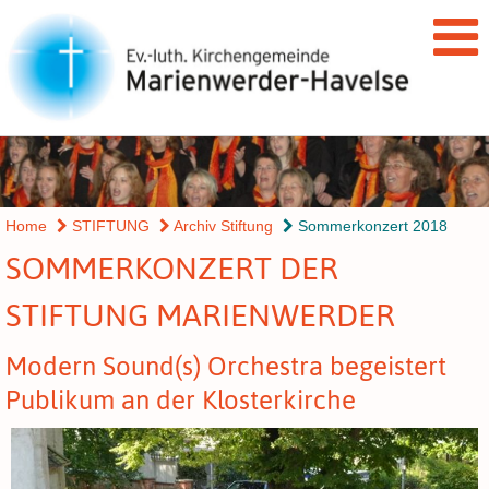
Home
STIFTUNG
Archiv Stiftung
Sommerkonzert 2018
SOMMERKONZERT DER
STIFTUNG MARIENWERDER
Modern Sound(s) Orchestra begeistert
Publikum an der Klosterkirche