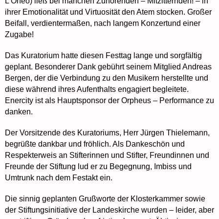
L’Orfeo) ließ bei manchen Zuhörenden – Mitzitternden! – in
ihrer Emotionalität und Virtuosität den Atem stocken. Großer
Beifall, verdientermaßen, nach langem Konzertund einer
Zugabe!
Das Kuratorium hatte diesen Festtag lange und sorgfältig
geplant. Besonderer Dank gebührt seinem Mitglied Andreas
Bergen, der die Verbindung zu den Musikern herstellte und
diese während ihres Aufenthalts engagiert begleitete.
Enercity ist als Hauptsponsor der Orpheus – Performance zu
danken.
Der Vorsitzende des Kuratoriums, Herr Jürgen Thielemann,
begrüßte dankbar und fröhlich. Als Dankeschön und
Respekterweis an Stifterinnen und Stifter, Freundinnen und
Freunde der Stiftung lud er zu Begegnung, Imbiss und
Umtrunk nach dem Festakt ein.
Die sinnig geplanten Grußworte der Klosterkammer sowie
der Stiftungsinitiative der Landeskirche wurden – leider, aber