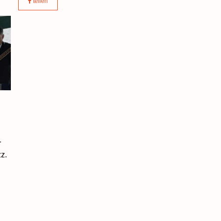
teilen
r
z.