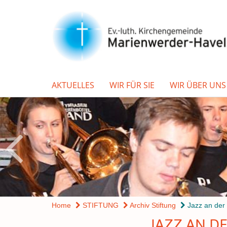
AKTUELLES
WIR FÜR SIE
WIR ÜBER UNS
Home
STIFTUNG
Archiv Stiftung
Jazz an der
JAZZ AN DE