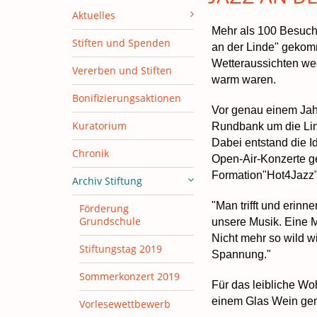
Aktuelles
Mehr als 100 Besuch
Stiften und Spenden
an der Linde" gekom
Wetteraussichten we
Vererben und Stiften
warm waren.
Bonifizierungsaktionen
Vor genau einem Jah
Kuratorium
Rundbank um die Lin
Dabei entstand die Id
Chronik
Open-Air-Konzerte ge
Formation"Hot4Jazz" 
Archiv Stiftung
"Man trifft und erinn
Förderung
Grundschule
unsere Musik. Eine Mu
Nicht mehr so wild w
Stiftungstag 2019
Spannung."
Sommerkonzert 2019
Für das leibliche Wo
einem Glas Wein geni
Vorlesewettbewerb