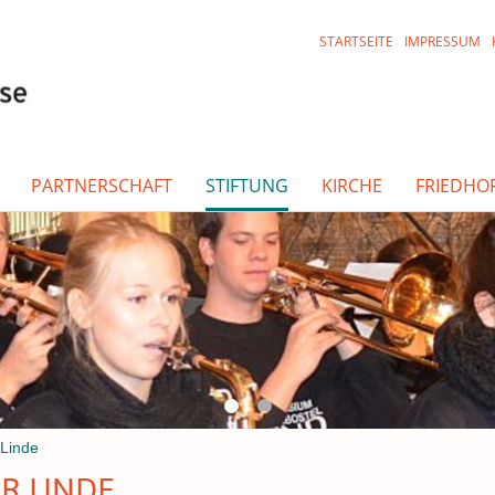
STARTSEITE
IMPRESSUM
PARTNERSCHAFT
STIFTUNG
KIRCHE
FRIEDHO
 Linde
R LINDE