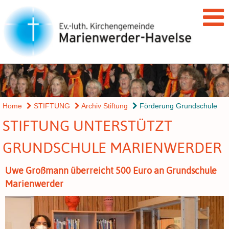
Home
STIFTUNG
Archiv Stiftung
Förderung Grundschule
STIFTUNG UNTERSTÜTZT
GRUNDSCHULE MARIENWERDER
Uwe Großmann überreicht 500 Euro an Grundschule
Marienwerder